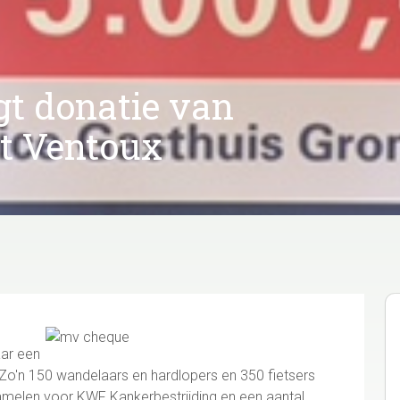
gt donatie van
nt Ventoux
aar een
 Zo'n 150 wandelaars en hardlopers en 350 fietsers
amelen voor KWF Kankerbestrijding en een aantal