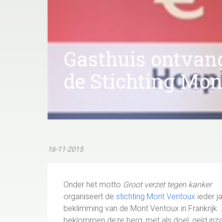
Gasthuis ontvan
de Stichting Mo
16-11-2015
Onder het motto
Groot verzet tegen kanker
organiseert de
stichting Mont Ventoux
ieder j
beklimming van de Mont Ventoux in Frankrijk.
beklommen deze berg, met als doel: geld inz