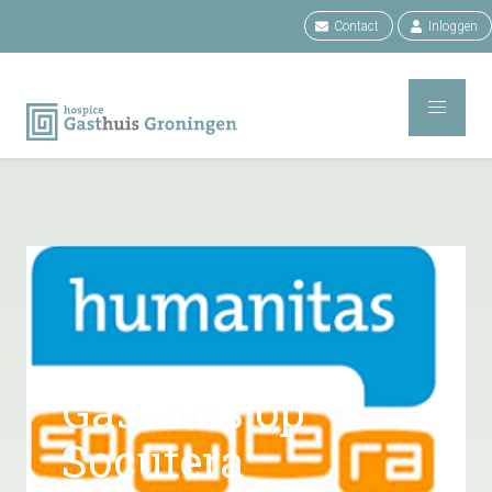
Contact
Inloggen
Gasthuis op
Socutera