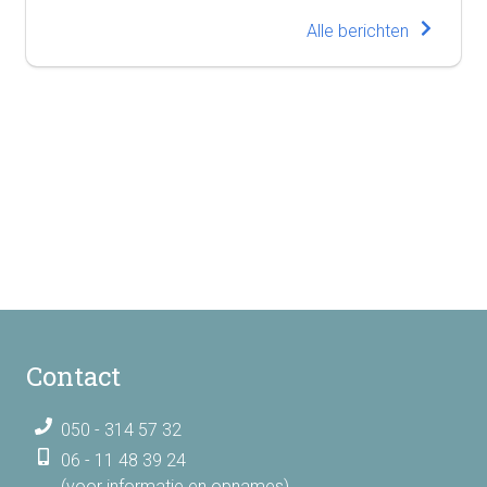
Alle berichten
Contact
050 - 314 57 32
06 - 11 48 39 24
(voor informatie en opnames)